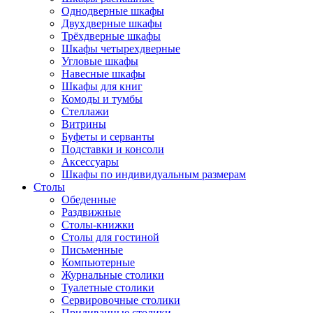
Однодверные шкафы
Двухдверные шкафы
Трёхдверные шкафы
Шкафы четырехдверные
Угловые шкафы
Навесные шкафы
Шкафы для книг
Комоды и тумбы
Стеллажи
Витрины
Буфеты и серванты
Подставки и консоли
Аксессуары
Шкафы по индивидуальным размерам
Столы
Обеденные
Раздвижные
Столы-книжки
Столы для гостиной
Письменные
Компьютерные
Журнальные столики
Туалетные столики
Сервировочные столики
Придиванные столики