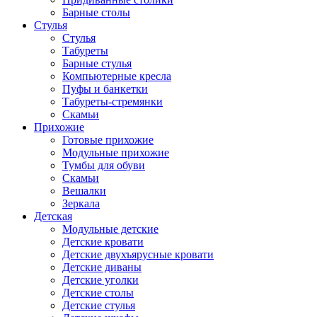
Барные столы
Стулья
Стулья
Табуреты
Барные стулья
Компьютерные кресла
Пуфы и банкетки
Табуреты-стремянки
Скамьи
Прихожие
Готовые прихожие
Модульные прихожие
Тумбы для обуви
Скамьи
Вешалки
Зеркала
Детская
Модульные детские
Детские кровати
Детские двухъярусные кровати
Детские диваны
Детские уголки
Детские столы
Детские стулья