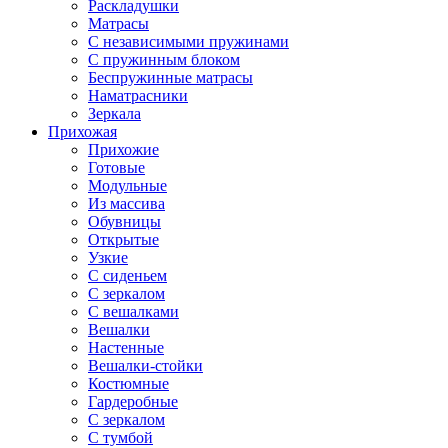
Раскладушки
Матрасы
С независимыми пружинами
С пружинным блоком
Беспружинные матрасы
Наматрасники
Зеркала
Прихожая
Прихожие
Готовые
Модульные
Из массива
Обувницы
Открытые
Узкие
С сиденьем
С зеркалом
С вешалками
Вешалки
Настенные
Вешалки-стойки
Костюмные
Гардеробные
С зеркалом
С тумбой