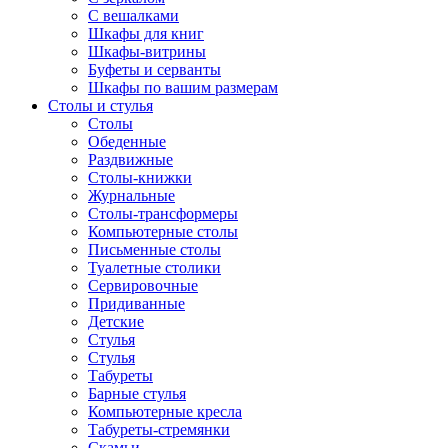
С вешалками
Шкафы для книг
Шкафы-витрины
Буфеты и серванты
Шкафы по вашим размерам
Столы и стулья
Столы
Обеденные
Раздвижные
Столы-книжки
Журнальные
Столы-трансформеры
Компьютерные столы
Письменные столы
Туалетные столики
Сервировочные
Придиванные
Детские
Стулья
Стулья
Табуреты
Барные стулья
Компьютерные кресла
Табуреты-стремянки
Скамьи