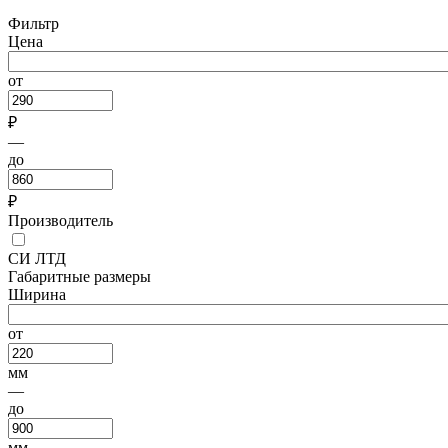
Фильтр
Цена
от
₽
—
до
₽
Производитель
СИ ЛТД
Габаритные размеры
Ширина
от
мм
—
до
мм