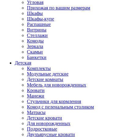
Угловая
Прихожая по вашим размерам
Шкафы
Шкафы-купе
Распашные
Витрины
Стеллажи
Комоды
Зеркала
Скамьи
Банкетки
Детская
Комплекты
Модульные детские
Детские комнаты
Мебель для новорожденных
Кровати
Манежи
Стульчики для кормления
Комод с пеленальным столиком
Матрасы
Детские кровати
Для новорожденных
Подростковые
Двухъярусные кровати