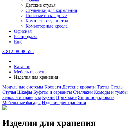
Детские стулья
Стульчики для кормления
Простые и складные
Комплект стул и стол
Комьютерные кресла
Офисная
Распродажа
Eщё
8-812-98-98-555
Каталог
Мебель из сосны
Изделия для хранения
Модульные системы
Кровати
Детские кровати
Тахты
Столы
Стулья
Шкафы
Буфеты и серванты
Стеллажи
Комоды и тумбы
Зеркала и граверсы
Кухни
Прихожие
Ящик под кровать
Мебельные фасады
Изделия для хранения
Изделия для хранения