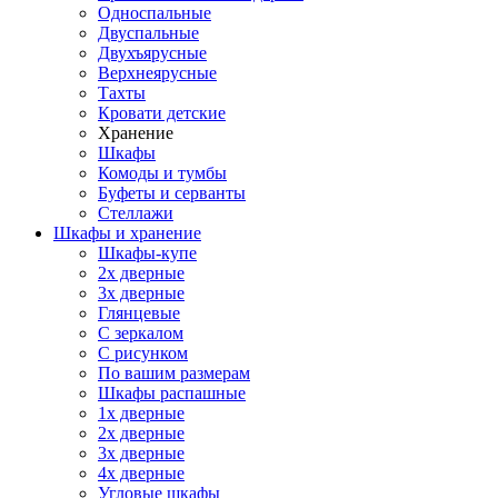
Односпальные
Двуспальные
Двухъярусные
Верхнеярусные
Тахты
Кровати детские
Хранение
Шкафы
Комоды и тумбы
Буфеты и серванты
Стеллажи
Шкафы
и хранение
Шкафы-купе
2х дверные
3х дверные
Глянцевые
С зеркалом
С рисунком
По вашим размерам
Шкафы распашные
1х дверные
2х дверные
3х дверные
4х дверные
Угловые шкафы