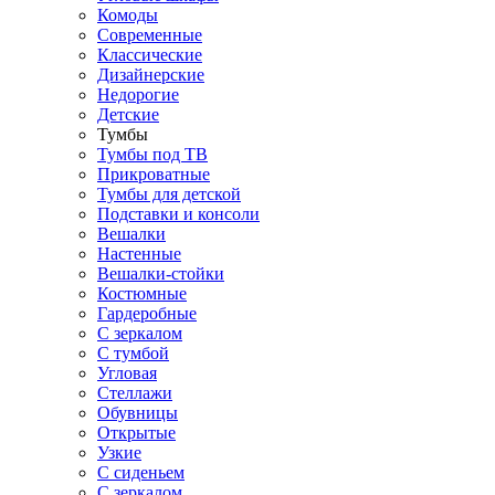
Комоды
Современные
Классические
Дизайнерские
Недорогие
Детские
Тумбы
Тумбы под ТВ
Прикроватные
Тумбы для детской
Подставки и консоли
Вешалки
Настенные
Вешалки-стойки
Костюмные
Гардеробные
С зеркалом
С тумбой
Угловая
Стеллажи
Обувницы
Открытые
Узкие
С сиденьем
С зеркалом