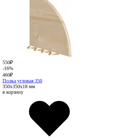
550
₽
-16%
460
₽
Полка угловая 350
350х350х18 мм
в корзину