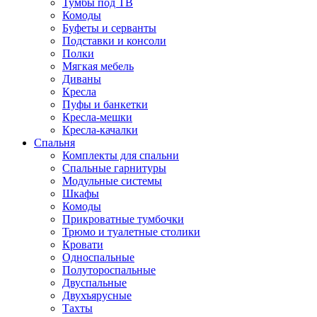
Тумбы под ТВ
Комоды
Буфеты и серванты
Подставки и консоли
Полки
Мягкая мебель
Диваны
Кресла
Пуфы и банкетки
Кресла-мешки
Кресла-качалки
Спальня
Комплекты для спальни
Спальные гарнитуры
Модульные системы
Шкафы
Комоды
Прикроватные тумбочки
Трюмо и туалетные столики
Кровати
Односпальные
Полутороспальные
Двуспальные
Двухъярусные
Тахты