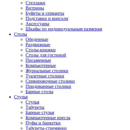
Стеллажи
Витрины
Буфеты и серванты
Подставки и консоли
Аксессуары
Шкафы по индивидуальным размерам
Столы
Обеденные
Раздвижные
Столы-книжки
Столы для гостиной
Письменные
Компьютерные
Журнальные столики
Туалетные столики
Сервировочные столики
Придиванные столики
Барные столы
Стулья
Стулья
Табуреты
Барные стулья
Компьютерные кресла
Пуфы и банкетки
Табуреты-стремянки