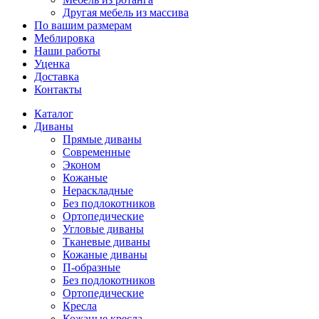
Другая мебель из массива
По вашим размерам
Меблировка
Наши работы
Уценка
Доставка
Контакты
Каталог
Диваны
Прямые диваны
Современные
Эконом
Кожаные
Нераскладные
Без подлокотников
Ортопедические
Угловые диваны
Тканевые диваны
Кожаные диваны
П-образные
Без подлокотников
Ортопедические
Кресла
Кожаные кресла