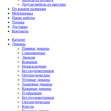
Другая мебель из массива
По вашим размерам
Меблировка
Наши работы
Уценка
Доставка
Контакты
Каталог
Диваны
Прямые диваны
Современные
Эконом
Кожаные
Нераскладные
Без подлокотников
Ортопедические
Угловые диваны
Тканевые диваны
Кожаные диваны
П-образные
Без подлокотников
Ортопедические
Кресла
Кожаные кресла