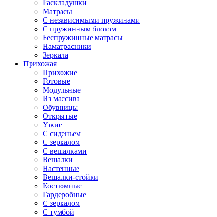
Раскладушки
Матрасы
С независимыми пружинами
С пружинным блоком
Беспружинные матрасы
Наматрасники
Зеркала
Прихожая
Прихожие
Готовые
Модульные
Из массива
Обувницы
Открытые
Узкие
С сиденьем
С зеркалом
С вешалками
Вешалки
Настенные
Вешалки-стойки
Костюмные
Гардеробные
С зеркалом
С тумбой