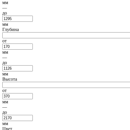
мм
—
до
мм
Глубина
от
мм
—
до
мм
Высота
от
мм
—
до
мм
Цвет