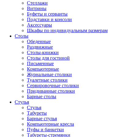
Стеллажи
Витрины
Буфеты и серванты
Подставки и консоли
Аксессуары
Шкафы по индивидуальным размерам
Столы
Обеденные
Раздвижные
Столы-книжки
Столы для гостиной
Письменные
Компьютерные
Журнальные столики
Туалетные столики
Сервировочные столики
Придиванные столики
Барные столы
Стулья
Стулья
Табуреты
Барные стулья
Компьютерные кресла
Пуфы и банкетки
Табуреты-стремянки