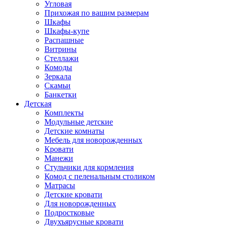
Угловая
Прихожая по вашим размерам
Шкафы
Шкафы-купе
Распашные
Витрины
Стеллажи
Комоды
Зеркала
Скамьи
Банкетки
Детская
Комплекты
Модульные детские
Детские комнаты
Мебель для новорожденных
Кровати
Манежи
Стульчики для кормления
Комод с пеленальным столиком
Матрасы
Детские кровати
Для новорожденных
Подростковые
Двухъярусные кровати