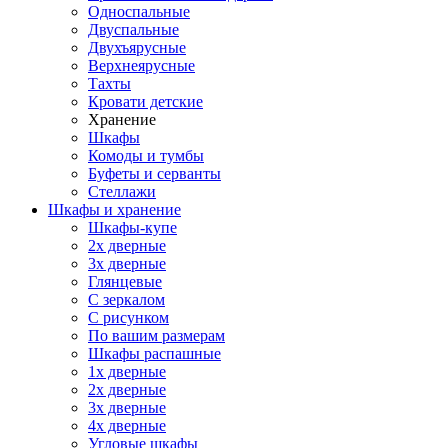
Односпальные
Двуспальные
Двухъярусные
Верхнеярусные
Тахты
Кровати детские
Хранение
Шкафы
Комоды и тумбы
Буфеты и серванты
Стеллажи
Шкафы
и хранение
Шкафы-купе
2х дверные
3х дверные
Глянцевые
С зеркалом
С рисунком
По вашим размерам
Шкафы распашные
1х дверные
2х дверные
3х дверные
4х дверные
Угловые шкафы