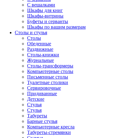
С вешалками
Шкафы для книг
Шкафы-витрины
Буфеты и серванты
Шкафы по вашим размерам
Столы и стулья
Столы
Обеденные
Раздвижные
Столы-книжки
Журнальные
Столы-трансформеры
Компьютерные столы
Письменные столы
Туалетные столики
Сервировочные
Придиванные
Детские
Стулья
Стулья
Табуреты
Барные стулья
Компьютерные кресла
Табуреты-стремянки
Скамьи