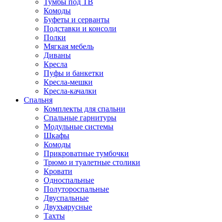
Тумбы под ТВ
Комоды
Буфеты и серванты
Подставки и консоли
Полки
Мягкая мебель
Диваны
Кресла
Пуфы и банкетки
Кресла-мешки
Кресла-качалки
Спальня
Комплекты для спальни
Спальные гарнитуры
Модульные системы
Шкафы
Комоды
Прикроватные тумбочки
Трюмо и туалетные столики
Кровати
Односпальные
Полутороспальные
Двуспальные
Двухъярусные
Тахты