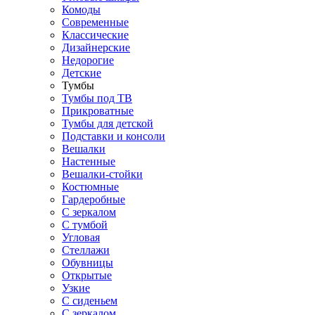
Комоды
Современные
Классические
Дизайнерские
Недорогие
Детские
Тумбы
Тумбы под ТВ
Прикроватные
Тумбы для детской
Подставки и консоли
Вешалки
Настенные
Вешалки-стойки
Костюмные
Гардеробные
С зеркалом
С тумбой
Угловая
Стеллажи
Обувницы
Открытые
Узкие
С сиденьем
С зеркалом