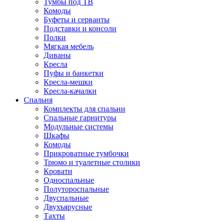
Тумбы под ТВ
Комоды
Буфеты и серванты
Подставки и консоли
Полки
Мягкая мебель
Диваны
Кресла
Пуфы и банкетки
Кресла-мешки
Кресла-качалки
Спальня
Комплекты для спальни
Спальные гарнитуры
Модульные системы
Шкафы
Комоды
Прикроватные тумбочки
Трюмо и туалетные столики
Кровати
Односпальные
Полутороспальные
Двуспальные
Двухъярусные
Тахты