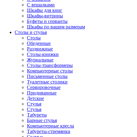
С вешалками
Шкафы для книг
Шкафы-витрины
Буфеты и серванты
Шкафы по вашим размерам
Столы и стулья
Столы
Обеденные
Раздвижные
Столы-книжки
Журнальные
Столы-трансформеры
Компьютерные столы
Письменные столы
Туалетные столики
Сервировочные
Придиванные
Детские
Стулья
Стулья
Табуреты
Барные стулья
Компьютерные кресла
Табуреты-стремянки
Скамьи