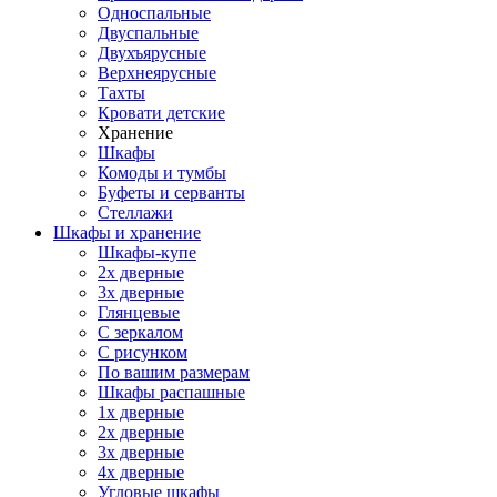
Односпальные
Двуспальные
Двухъярусные
Верхнеярусные
Тахты
Кровати детские
Хранение
Шкафы
Комоды и тумбы
Буфеты и серванты
Стеллажи
Шкафы
и хранение
Шкафы-купе
2х дверные
3х дверные
Глянцевые
С зеркалом
С рисунком
По вашим размерам
Шкафы распашные
1х дверные
2х дверные
3х дверные
4х дверные
Угловые шкафы