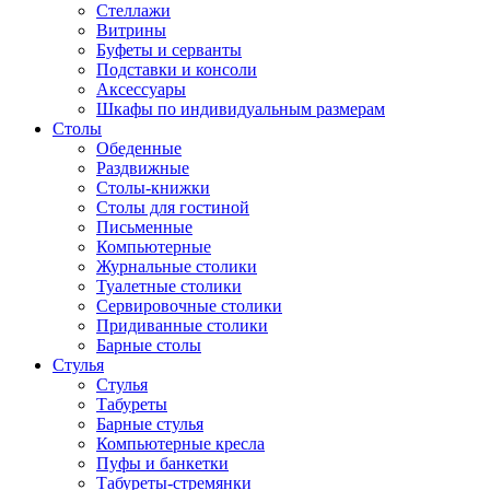
Стеллажи
Витрины
Буфеты и серванты
Подставки и консоли
Аксессуары
Шкафы по индивидуальным размерам
Столы
Обеденные
Раздвижные
Столы-книжки
Столы для гостиной
Письменные
Компьютерные
Журнальные столики
Туалетные столики
Сервировочные столики
Придиванные столики
Барные столы
Стулья
Стулья
Табуреты
Барные стулья
Компьютерные кресла
Пуфы и банкетки
Табуреты-стремянки