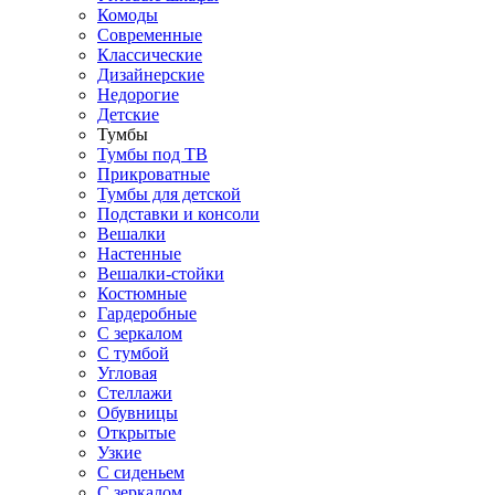
Комоды
Современные
Классические
Дизайнерские
Недорогие
Детские
Тумбы
Тумбы под ТВ
Прикроватные
Тумбы для детской
Подставки и консоли
Вешалки
Настенные
Вешалки-стойки
Костюмные
Гардеробные
С зеркалом
С тумбой
Угловая
Стеллажи
Обувницы
Открытые
Узкие
С сиденьем
С зеркалом