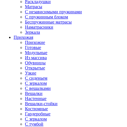
Раскладушки
Матрасы
С независимыми пружинами
С пружинным блоком
Беспружинные матрасы
Наматрасники
Зеркала
Прихожая
Прихожие
Готовые
Модульные
Из массива
Обувницы
Открытые
Узкие
С сиденьем
С зеркалом
С вешалками
Вешалки
Настенные
Вешалки-стойки
Костюмные
Гардеробные
С зеркалом
С тумбой