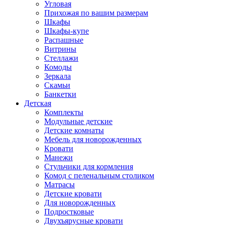
Угловая
Прихожая по вашим размерам
Шкафы
Шкафы-купе
Распашные
Витрины
Стеллажи
Комоды
Зеркала
Скамьи
Банкетки
Детская
Комплекты
Модульные детские
Детские комнаты
Мебель для новорожденных
Кровати
Манежи
Стульчики для кормления
Комод с пеленальным столиком
Матрасы
Детские кровати
Для новорожденных
Подростковые
Двухъярусные кровати