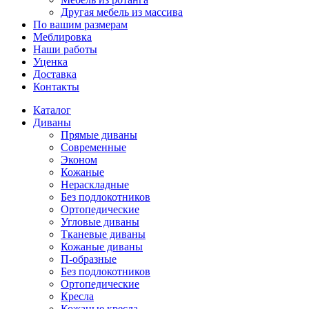
Другая мебель из массива
По вашим размерам
Меблировка
Наши работы
Уценка
Доставка
Контакты
Каталог
Диваны
Прямые диваны
Современные
Эконом
Кожаные
Нераскладные
Без подлокотников
Ортопедические
Угловые диваны
Тканевые диваны
Кожаные диваны
П-образные
Без подлокотников
Ортопедические
Кресла
Кожаные кресла