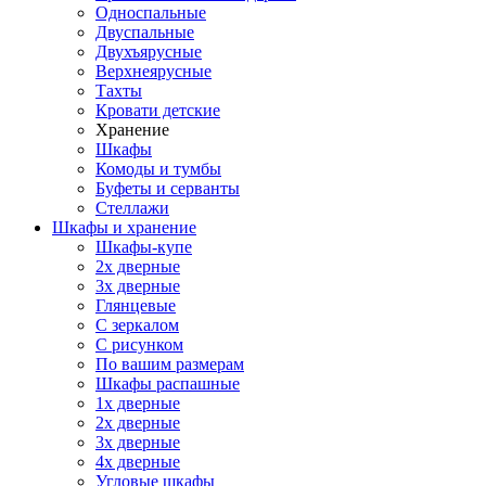
Односпальные
Двуспальные
Двухъярусные
Верхнеярусные
Тахты
Кровати детские
Хранение
Шкафы
Комоды и тумбы
Буфеты и серванты
Стеллажи
Шкафы
и хранение
Шкафы-купе
2х дверные
3х дверные
Глянцевые
С зеркалом
С рисунком
По вашим размерам
Шкафы распашные
1х дверные
2х дверные
3х дверные
4х дверные
Угловые шкафы