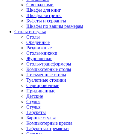
С вешалками
Шкафы для книг
Шкафы-витрины
Буфеты и серванты
Шкафы по вашим размерам
Столы и стулья
Столы
Обеденные
Раздвижные
Столы-книжки
Журнальные
Столы-трансформеры
Компьютерные столы
Письменные столы
Туалетные столики
Сервировочные
Придиванные
Детские
Стулья
Стулья
Табуреты
Барные стулья
Компьютерные кресла
Табуреты-стремянки
Скамьи