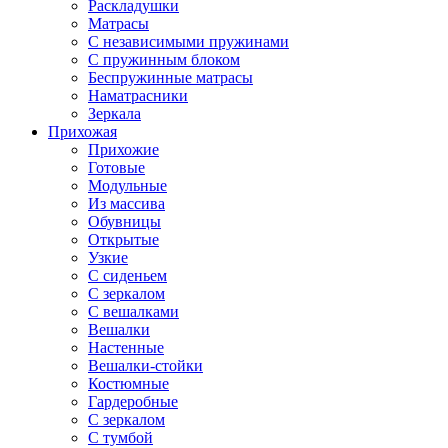
Раскладушки
Матрасы
С независимыми пружинами
С пружинным блоком
Беспружинные матрасы
Наматрасники
Зеркала
Прихожая
Прихожие
Готовые
Модульные
Из массива
Обувницы
Открытые
Узкие
С сиденьем
С зеркалом
С вешалками
Вешалки
Настенные
Вешалки-стойки
Костюмные
Гардеробные
С зеркалом
С тумбой