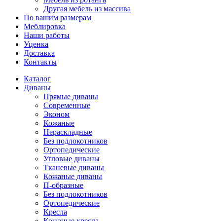
Другая мебель из массива
По вашим размерам
Меблировка
Наши работы
Уценка
Доставка
Контакты
Каталог
Диваны
Прямые диваны
Современные
Эконом
Кожаные
Нераскладные
Без подлокотников
Ортопедические
Угловые диваны
Тканевые диваны
Кожаные диваны
П-образные
Без подлокотников
Ортопедические
Кресла
Кожаные кресла