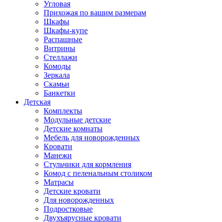
Угловая
Прихожая по вашим размерам
Шкафы
Шкафы-купе
Распашные
Витрины
Стеллажи
Комоды
Зеркала
Скамьи
Банкетки
Детская
Комплекты
Модульные детские
Детские комнаты
Мебель для новорожденных
Кровати
Манежи
Стульчики для кормления
Комод с пеленальным столиком
Матрасы
Детские кровати
Для новорожденных
Подростковые
Двухъярусные кровати