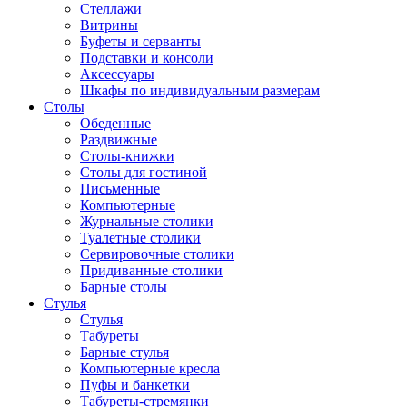
Стеллажи
Витрины
Буфеты и серванты
Подставки и консоли
Аксессуары
Шкафы по индивидуальным размерам
Столы
Обеденные
Раздвижные
Столы-книжки
Столы для гостиной
Письменные
Компьютерные
Журнальные столики
Туалетные столики
Сервировочные столики
Придиванные столики
Барные столы
Стулья
Стулья
Табуреты
Барные стулья
Компьютерные кресла
Пуфы и банкетки
Табуреты-стремянки