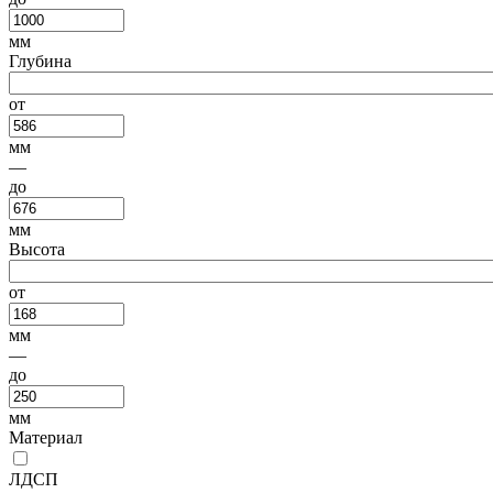
мм
Глубина
от
мм
—
до
мм
Высота
от
мм
—
до
мм
Материал
ЛДСП