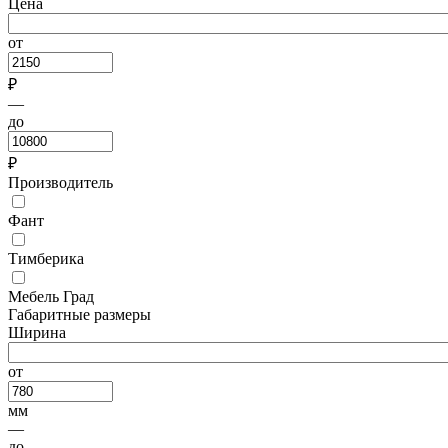
Цена
от
₽
—
до
₽
Производитель
Фант
Тимберика
Мебель Град
Габаритные размеры
Ширина
от
мм
—
до