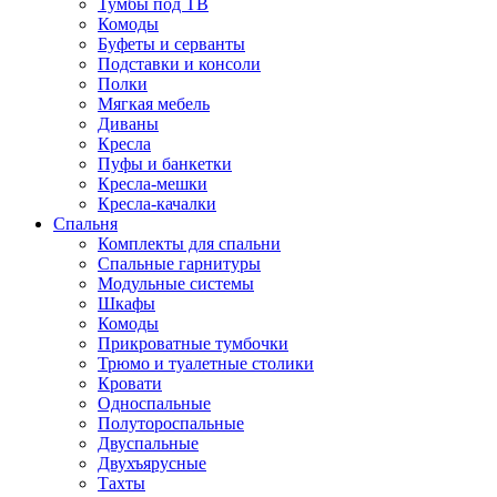
Тумбы под ТВ
Комоды
Буфеты и серванты
Подставки и консоли
Полки
Мягкая мебель
Диваны
Кресла
Пуфы и банкетки
Кресла-мешки
Кресла-качалки
Спальня
Комплекты для спальни
Спальные гарнитуры
Модульные системы
Шкафы
Комоды
Прикроватные тумбочки
Трюмо и туалетные столики
Кровати
Односпальные
Полутороспальные
Двуспальные
Двухъярусные
Тахты