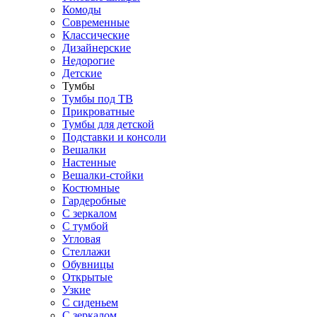
Комоды
Современные
Классические
Дизайнерские
Недорогие
Детские
Тумбы
Тумбы под ТВ
Прикроватные
Тумбы для детской
Подставки и консоли
Вешалки
Настенные
Вешалки-стойки
Костюмные
Гардеробные
С зеркалом
С тумбой
Угловая
Стеллажи
Обувницы
Открытые
Узкие
С сиденьем
С зеркалом