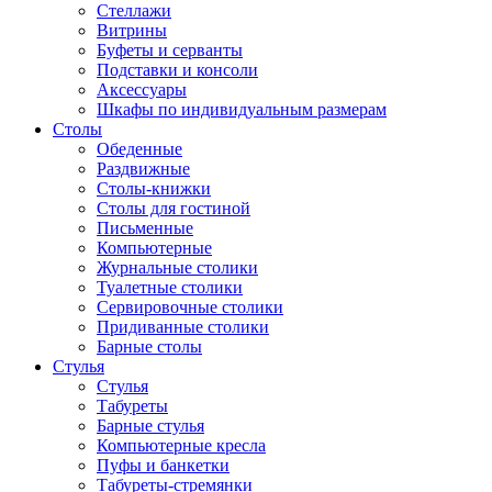
Стеллажи
Витрины
Буфеты и серванты
Подставки и консоли
Аксессуары
Шкафы по индивидуальным размерам
Столы
Обеденные
Раздвижные
Столы-книжки
Столы для гостиной
Письменные
Компьютерные
Журнальные столики
Туалетные столики
Сервировочные столики
Придиванные столики
Барные столы
Стулья
Стулья
Табуреты
Барные стулья
Компьютерные кресла
Пуфы и банкетки
Табуреты-стремянки