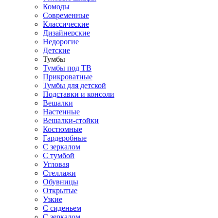
Комоды
Современные
Классические
Дизайнерские
Недорогие
Детские
Тумбы
Тумбы под ТВ
Прикроватные
Тумбы для детской
Подставки и консоли
Вешалки
Настенные
Вешалки-стойки
Костюмные
Гардеробные
С зеркалом
С тумбой
Угловая
Стеллажи
Обувницы
Открытые
Узкие
С сиденьем
С зеркалом