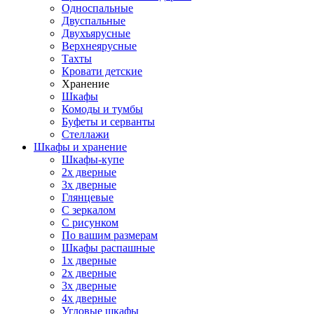
Односпальные
Двуспальные
Двухъярусные
Верхнеярусные
Тахты
Кровати детские
Хранение
Шкафы
Комоды и тумбы
Буфеты и серванты
Стеллажи
Шкафы
и хранение
Шкафы-купе
2х дверные
3х дверные
Глянцевые
С зеркалом
С рисунком
По вашим размерам
Шкафы распашные
1х дверные
2х дверные
3х дверные
4х дверные
Угловые шкафы