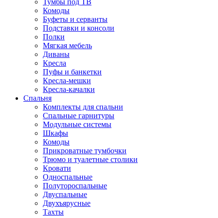
Тумбы под ТВ
Комоды
Буфеты и серванты
Подставки и консоли
Полки
Мягкая мебель
Диваны
Кресла
Пуфы и банкетки
Кресла-мешки
Кресла-качалки
Спальня
Комплекты для спальни
Спальные гарнитуры
Модульные системы
Шкафы
Комоды
Прикроватные тумбочки
Трюмо и туалетные столики
Кровати
Односпальные
Полутороспальные
Двуспальные
Двухъярусные
Тахты