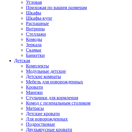
Угловая
Прихожая по вашим размерам
Шкафы
Шкафы-купе
Распашные
Витрины
Стеллажи
Комоды
Зеркала
Скамьи
Банкетки
Детская
Комплекты
Модульные детские
Детские комнаты
Мебель для новорожденных
Кровати
Манежи
Стульчики для кормления
Комод с пеленальным столиком
Матрасы
Детские кровати
Для новорожденных
Подростковые
Двухъярусные кровати