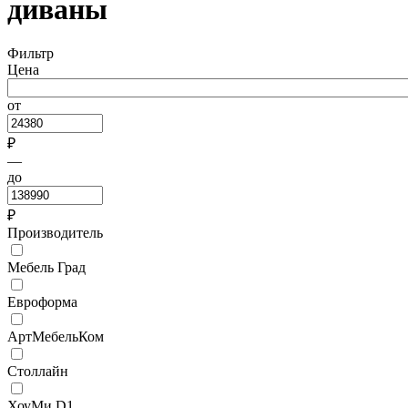
диваны
Фильтр
Цена
от
₽
—
до
₽
Производитель
Мебель Град
Евроформа
АртМебельКом
Столлайн
ХоуМи D1