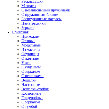
Раскладушки
Матрасы
С независимыми пружинами
С пружинным блоком
Беспружинные матрасы
Наматрасники
Зеркала
Прихожая
Прихожие
Готовые
Модульные
Из массива
Обувницы
Открытые
Узкие
С сиденьем
С зеркалом
С вешалками
Вешалки
Настенные
Вешалки-стойки
Костюмные
Гардеробные
С зеркалом
С тумбой