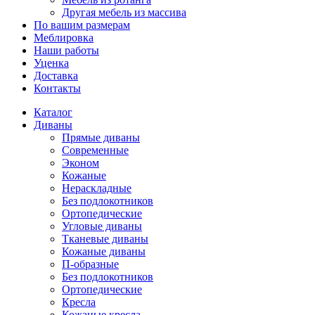
Другая мебель из массива
По вашим размерам
Меблировка
Наши работы
Уценка
Доставка
Контакты
Каталог
Диваны
Прямые диваны
Современные
Эконом
Кожаные
Нераскладные
Без подлокотников
Ортопедические
Угловые диваны
Тканевые диваны
Кожаные диваны
П-образные
Без подлокотников
Ортопедические
Кресла
Кожаные кресла