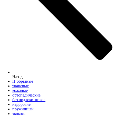
Назад
П-образные
тканевые
кожаные
ортопедические
без подлокотников
недорогие
пружинный
экокожа