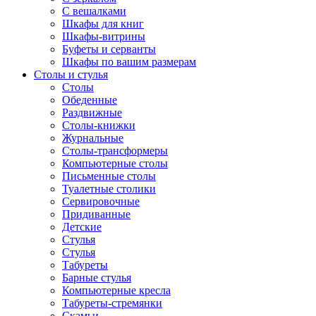
С вешалками
Шкафы для книг
Шкафы-витрины
Буфеты и серванты
Шкафы по вашим размерам
Столы и стулья
Столы
Обеденные
Раздвижные
Столы-книжки
Журнальные
Столы-трансформеры
Компьютерные столы
Письменные столы
Туалетные столики
Сервировочные
Придиванные
Детские
Стулья
Стулья
Табуреты
Барные стулья
Компьютерные кресла
Табуреты-стремянки
Скамьи