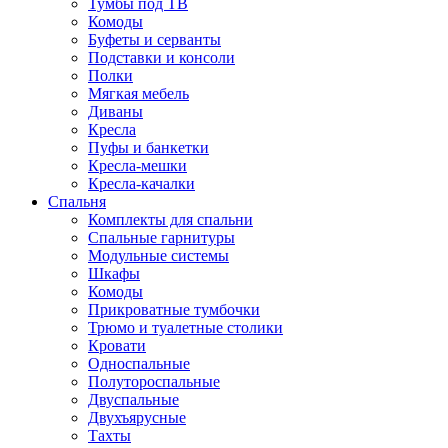
Тумбы под ТВ
Комоды
Буфеты и серванты
Подставки и консоли
Полки
Мягкая мебель
Диваны
Кресла
Пуфы и банкетки
Кресла-мешки
Кресла-качалки
Спальня
Комплекты для спальни
Спальные гарнитуры
Модульные системы
Шкафы
Комоды
Прикроватные тумбочки
Трюмо и туалетные столики
Кровати
Односпальные
Полутороспальные
Двуспальные
Двухъярусные
Тахты