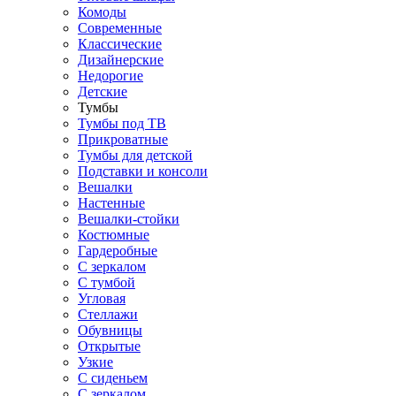
Комоды
Современные
Классические
Дизайнерские
Недорогие
Детские
Тумбы
Тумбы под ТВ
Прикроватные
Тумбы для детской
Подставки и консоли
Вешалки
Настенные
Вешалки-стойки
Костюмные
Гардеробные
С зеркалом
С тумбой
Угловая
Стеллажи
Обувницы
Открытые
Узкие
С сиденьем
С зеркалом