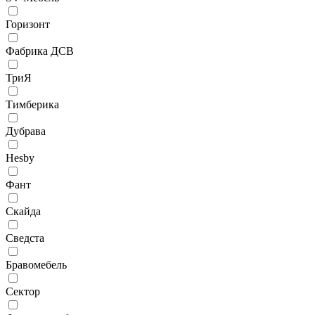
Горизонт
Фабрика ДСВ
ТриЯ
Тимберика
Дубрава
Hesby
Фант
Скайда
Сведста
Бравомебель
Сектор