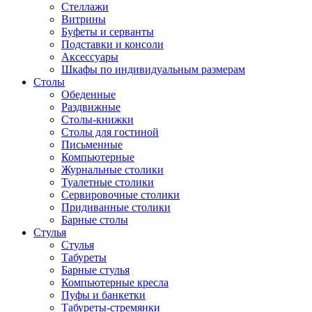
Стеллажи
Витрины
Буфеты и серванты
Подставки и консоли
Аксессуары
Шкафы по индивидуальным размерам
Столы
Обеденные
Раздвижные
Столы-книжки
Столы для гостиной
Письменные
Компьютерные
Журнальные столики
Туалетные столики
Сервировочные столики
Придиванные столики
Барные столы
Стулья
Стулья
Табуреты
Барные стулья
Компьютерные кресла
Пуфы и банкетки
Табуреты-стремянки