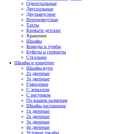
Односпальные
Двуспальные
Двухъярусные
Верхнеярусные
Тахты
Кровати детские
Хранение
Шкафы
Комоды и тумбы
Буфеты и серванты
Стеллажи
Шкафы
и хранение
Шкафы-купе
2х дверные
3х дверные
Глянцевые
С зеркалом
С рисунком
По вашим размерам
Шкафы распашные
1х дверные
2х дверные
3х дверные
4х дверные
Угловые шкафы