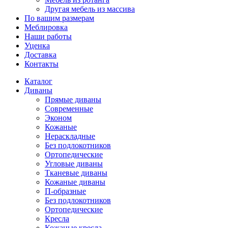
Другая мебель из массива
По вашим размерам
Меблировка
Наши работы
Уценка
Доставка
Контакты
Каталог
Диваны
Прямые диваны
Современные
Эконом
Кожаные
Нераскладные
Без подлокотников
Ортопедические
Угловые диваны
Тканевые диваны
Кожаные диваны
П-образные
Без подлокотников
Ортопедические
Кресла
Кожаные кресла