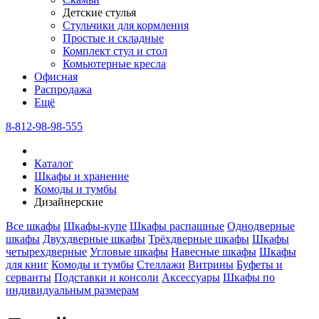
Детские стулья
Стульчики для кормления
Простые и складные
Комплект стул и стол
Комьютерные кресла
Офисная
Распродажа
Eщё
8-812-98-98-555
Каталог
Шкафы и хранение
Комоды и тумбы
Дизайнерские
Все шкафы
Шкафы-купе
Шкафы распашные
Однодверные
шкафы
Двухдверные шкафы
Трёхдверные шкафы
Шкафы
четырехдверные
Угловые шкафы
Навесные шкафы
Шкафы
для книг
Комоды и тумбы
Стеллажи
Витрины
Буфеты и
серванты
Подставки и консоли
Аксессуары
Шкафы по
индивидуальным размерам