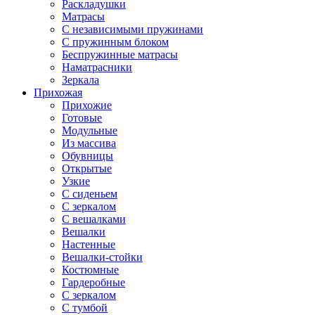
Раскладушки
Матрасы
С независимыми пружинами
С пружинным блоком
Беспружинные матрасы
Наматрасники
Зеркала
Прихожая
Прихожие
Готовые
Модульные
Из массива
Обувницы
Открытые
Узкие
С сиденьем
С зеркалом
С вешалками
Вешалки
Настенные
Вешалки-стойки
Костюмные
Гардеробные
С зеркалом
С тумбой