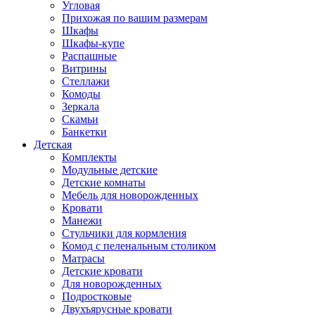
Угловая
Прихожая по вашим размерам
Шкафы
Шкафы-купе
Распашные
Витрины
Стеллажи
Комоды
Зеркала
Скамьи
Банкетки
Детская
Комплекты
Модульные детские
Детские комнаты
Мебель для новорожденных
Кровати
Манежи
Стульчики для кормления
Комод с пеленальным столиком
Матрасы
Детские кровати
Для новорожденных
Подростковые
Двухъярусные кровати