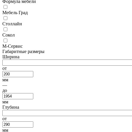
Формула мебели
Мебель Град
Столлайн
Сокол
М-Сервис
Габаритные размеры
Ширина
от
мм
—
до
мм
Глубина
от
мм