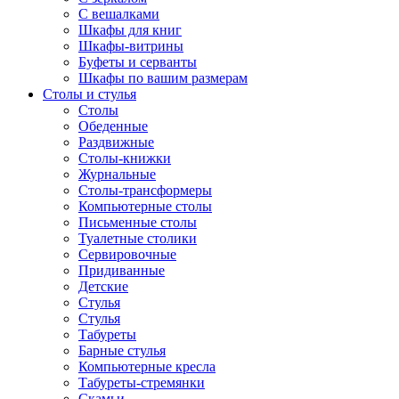
С вешалками
Шкафы для книг
Шкафы-витрины
Буфеты и серванты
Шкафы по вашим размерам
Столы и стулья
Столы
Обеденные
Раздвижные
Столы-книжки
Журнальные
Столы-трансформеры
Компьютерные столы
Письменные столы
Туалетные столики
Сервировочные
Придиванные
Детские
Стулья
Стулья
Табуреты
Барные стулья
Компьютерные кресла
Табуреты-стремянки
Скамьи