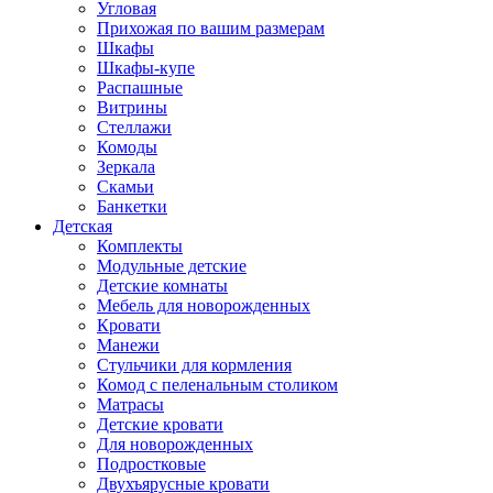
Угловая
Прихожая по вашим размерам
Шкафы
Шкафы-купе
Распашные
Витрины
Стеллажи
Комоды
Зеркала
Скамьи
Банкетки
Детская
Комплекты
Модульные детские
Детские комнаты
Мебель для новорожденных
Кровати
Манежи
Стульчики для кормления
Комод с пеленальным столиком
Матрасы
Детские кровати
Для новорожденных
Подростковые
Двухъярусные кровати