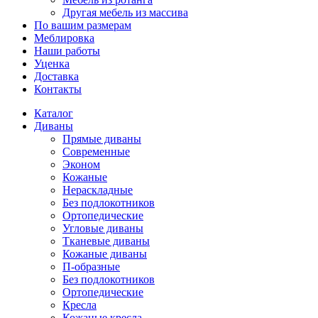
Другая мебель из массива
По вашим размерам
Меблировка
Наши работы
Уценка
Доставка
Контакты
Каталог
Диваны
Прямые диваны
Современные
Эконом
Кожаные
Нераскладные
Без подлокотников
Ортопедические
Угловые диваны
Тканевые диваны
Кожаные диваны
П-образные
Без подлокотников
Ортопедические
Кресла
Кожаные кресла