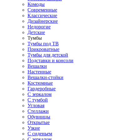
Комоды
Современные
Классические
Дизайнерские
Недорогие
Детские
Тумбы
Тумбы под ТВ
Прикроватные
Тумбы для детской
Подставки и консоли
Вешалки
Настенные
Вешалки-стойки
Костюмные
Гардеробные
С зеркалом
С тумбой
Угловая
Стеллажи
Обувницы
Открытые
Узкие
С сиденьем
С зеркалом