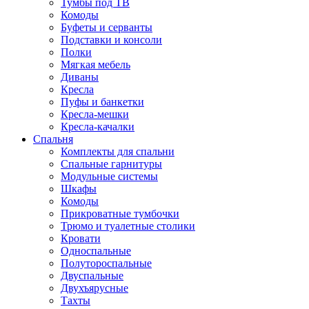
Тумбы под ТВ
Комоды
Буфеты и серванты
Подставки и консоли
Полки
Мягкая мебель
Диваны
Кресла
Пуфы и банкетки
Кресла-мешки
Кресла-качалки
Спальня
Комплекты для спальни
Спальные гарнитуры
Модульные системы
Шкафы
Комоды
Прикроватные тумбочки
Трюмо и туалетные столики
Кровати
Односпальные
Полутороспальные
Двуспальные
Двухъярусные
Тахты