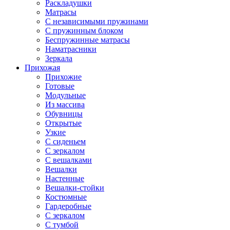
Раскладушки
Матрасы
С независимыми пружинами
С пружинным блоком
Беспружинные матрасы
Наматрасники
Зеркала
Прихожая
Прихожие
Готовые
Модульные
Из массива
Обувницы
Открытые
Узкие
С сиденьем
С зеркалом
С вешалками
Вешалки
Настенные
Вешалки-стойки
Костюмные
Гардеробные
С зеркалом
С тумбой