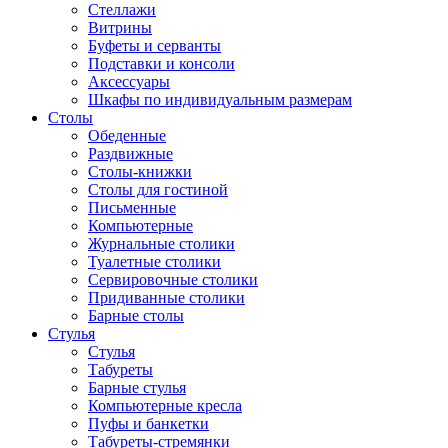
Стеллажи
Витрины
Буфеты и серванты
Подставки и консоли
Аксессуары
Шкафы по индивидуальным размерам
Столы
Обеденные
Раздвижные
Столы-книжки
Столы для гостиной
Письменные
Компьютерные
Журнальные столики
Туалетные столики
Сервировочные столики
Придиванные столики
Барные столы
Стулья
Стулья
Табуреты
Барные стулья
Компьютерные кресла
Пуфы и банкетки
Табуреты-стремянки