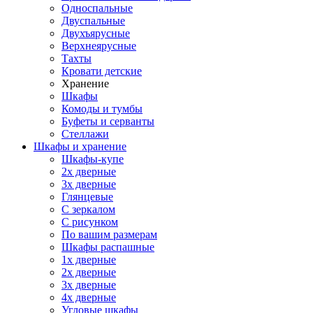
Односпальные
Двуспальные
Двухъярусные
Верхнеярусные
Тахты
Кровати детские
Хранение
Шкафы
Комоды и тумбы
Буфеты и серванты
Стеллажи
Шкафы
и хранение
Шкафы-купе
2х дверные
3х дверные
Глянцевые
С зеркалом
С рисунком
По вашим размерам
Шкафы распашные
1х дверные
2х дверные
3х дверные
4х дверные
Угловые шкафы