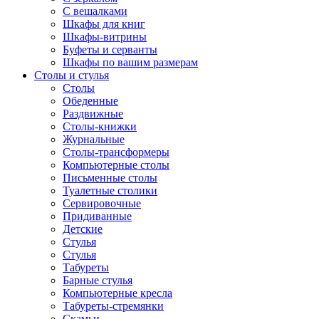
С вешалками
Шкафы для книг
Шкафы-витрины
Буфеты и серванты
Шкафы по вашим размерам
Столы и стулья
Столы
Обеденные
Раздвижные
Столы-книжки
Журнальные
Столы-трансформеры
Компьютерные столы
Письменные столы
Туалетные столики
Сервировочные
Придиванные
Детские
Стулья
Стулья
Табуреты
Барные стулья
Компьютерные кресла
Табуреты-стремянки
Скамьи