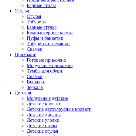
Барные столы
Стулья
Стулья
Табуреты
Барные стулья
Компьютерные кресла
Пуфы и банкетки
Табуреты-стремянки
Скамьи
Прихожие
Готовые прихожие
Модульные прихожие
Тумбы для обуви
Скамьи
Вешалки
Зеркала
Детская
Модульные детские
Детские кровати
Детские двухъярусные кровати
Детские диваны
Детские уголки
Детские столы
Детские стулья