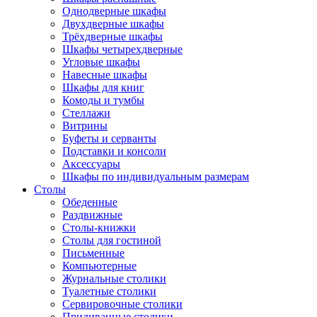
Однодверные шкафы
Двухдверные шкафы
Трёхдверные шкафы
Шкафы четырехдверные
Угловые шкафы
Навесные шкафы
Шкафы для книг
Комоды и тумбы
Стеллажи
Витрины
Буфеты и серванты
Подставки и консоли
Аксессуары
Шкафы по индивидуальным размерам
Столы
Обеденные
Раздвижные
Столы-книжки
Столы для гостиной
Письменные
Компьютерные
Журнальные столики
Туалетные столики
Сервировочные столики
Придиванные столики