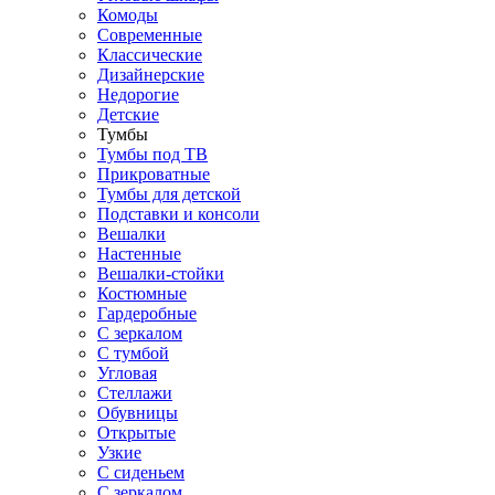
Комоды
Современные
Классические
Дизайнерские
Недорогие
Детские
Тумбы
Тумбы под ТВ
Прикроватные
Тумбы для детской
Подставки и консоли
Вешалки
Настенные
Вешалки-стойки
Костюмные
Гардеробные
С зеркалом
С тумбой
Угловая
Стеллажи
Обувницы
Открытые
Узкие
С сиденьем
С зеркалом