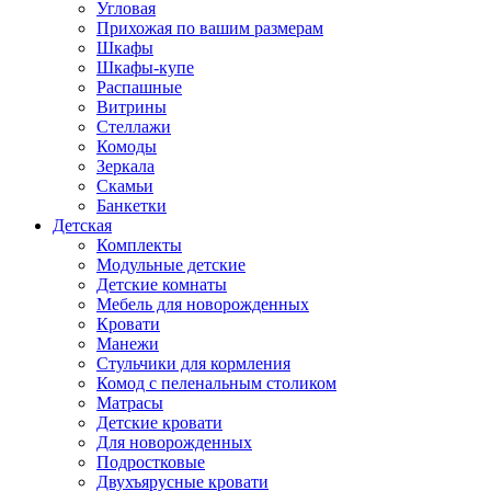
Угловая
Прихожая по вашим размерам
Шкафы
Шкафы-купе
Распашные
Витрины
Стеллажи
Комоды
Зеркала
Скамьи
Банкетки
Детская
Комплекты
Модульные детские
Детские комнаты
Мебель для новорожденных
Кровати
Манежи
Стульчики для кормления
Комод с пеленальным столиком
Матрасы
Детские кровати
Для новорожденных
Подростковые
Двухъярусные кровати