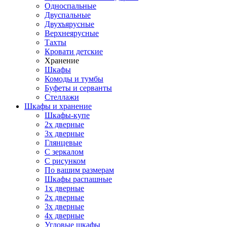
Односпальные
Двуспальные
Двухъярусные
Верхнеярусные
Тахты
Кровати детские
Хранение
Шкафы
Комоды и тумбы
Буфеты и серванты
Стеллажи
Шкафы
и хранение
Шкафы-купе
2х дверные
3х дверные
Глянцевые
С зеркалом
С рисунком
По вашим размерам
Шкафы распашные
1х дверные
2х дверные
3х дверные
4х дверные
Угловые шкафы