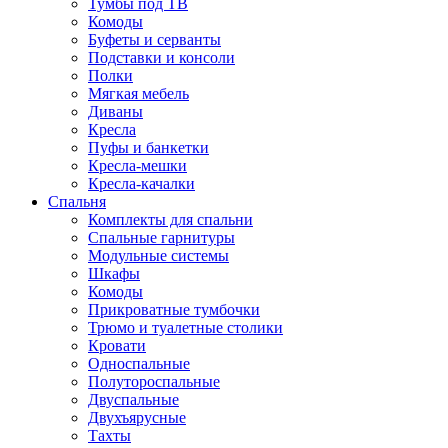
Тумбы под ТВ
Комоды
Буфеты и серванты
Подставки и консоли
Полки
Мягкая мебель
Диваны
Кресла
Пуфы и банкетки
Кресла-мешки
Кресла-качалки
Спальня
Комплекты для спальни
Спальные гарнитуры
Модульные системы
Шкафы
Комоды
Прикроватные тумбочки
Трюмо и туалетные столики
Кровати
Односпальные
Полутороспальные
Двуспальные
Двухъярусные
Тахты