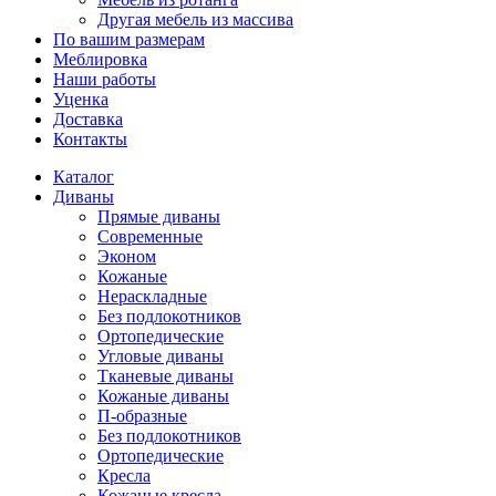
Другая мебель из массива
По вашим размерам
Меблировка
Наши работы
Уценка
Доставка
Контакты
Каталог
Диваны
Прямые диваны
Современные
Эконом
Кожаные
Нераскладные
Без подлокотников
Ортопедические
Угловые диваны
Тканевые диваны
Кожаные диваны
П-образные
Без подлокотников
Ортопедические
Кресла
Кожаные кресла