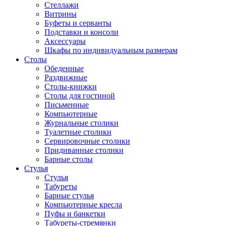
Стеллажи
Витрины
Буфеты и серванты
Подставки и консоли
Аксессуары
Шкафы по индивидуальным размерам
Столы
Обеденные
Раздвижные
Столы-книжки
Столы для гостиной
Письменные
Компьютерные
Журнальные столики
Туалетные столики
Сервировочные столики
Придиванные столики
Барные столы
Стулья
Стулья
Табуреты
Барные стулья
Компьютерные кресла
Пуфы и банкетки
Табуреты-стремянки