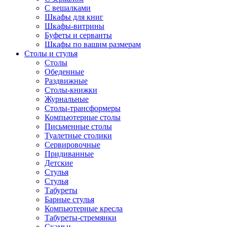
С вешалками
Шкафы для книг
Шкафы-витрины
Буфеты и серванты
Шкафы по вашим размерам
Столы и стулья
Столы
Обеденные
Раздвижные
Столы-книжки
Журнальные
Столы-трансформеры
Компьютерные столы
Письменные столы
Туалетные столики
Сервировочные
Придиванные
Детские
Стулья
Стулья
Табуреты
Барные стулья
Компьютерные кресла
Табуреты-стремянки
Скамьи