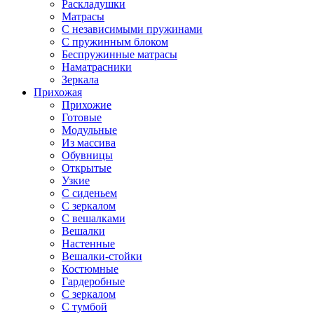
Раскладушки
Матрасы
С независимыми пружинами
С пружинным блоком
Беспружинные матрасы
Наматрасники
Зеркала
Прихожая
Прихожие
Готовые
Модульные
Из массива
Обувницы
Открытые
Узкие
С сиденьем
С зеркалом
С вешалками
Вешалки
Настенные
Вешалки-стойки
Костюмные
Гардеробные
С зеркалом
С тумбой