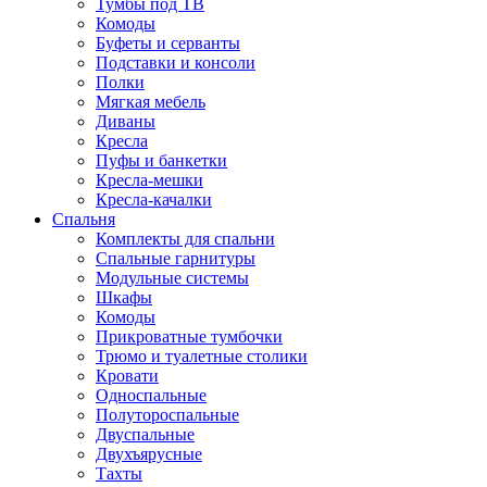
Тумбы под ТВ
Комоды
Буфеты и серванты
Подставки и консоли
Полки
Мягкая мебель
Диваны
Кресла
Пуфы и банкетки
Кресла-мешки
Кресла-качалки
Спальня
Комплекты для спальни
Спальные гарнитуры
Модульные системы
Шкафы
Комоды
Прикроватные тумбочки
Трюмо и туалетные столики
Кровати
Односпальные
Полутороспальные
Двуспальные
Двухъярусные
Тахты