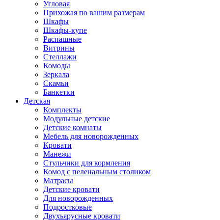
Угловая
Прихожая по вашим размерам
Шкафы
Шкафы-купе
Распашные
Витрины
Стеллажи
Комоды
Зеркала
Скамьи
Банкетки
Детская
Комплекты
Модульные детские
Детские комнаты
Мебель для новорожденных
Кровати
Манежи
Стульчики для кормления
Комод с пеленальным столиком
Матрасы
Детские кровати
Для новорожденных
Подростковые
Двухъярусные кровати