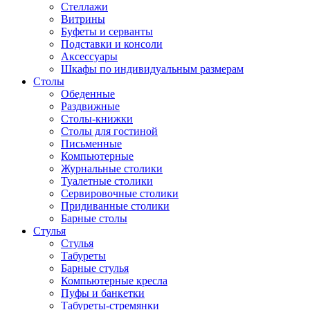
Стеллажи
Витрины
Буфеты и серванты
Подставки и консоли
Аксессуары
Шкафы по индивидуальным размерам
Столы
Обеденные
Раздвижные
Столы-книжки
Столы для гостиной
Письменные
Компьютерные
Журнальные столики
Туалетные столики
Сервировочные столики
Придиванные столики
Барные столы
Стулья
Стулья
Табуреты
Барные стулья
Компьютерные кресла
Пуфы и банкетки
Табуреты-стремянки