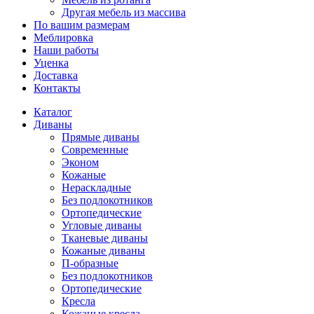
Другая мебель из массива
По вашим размерам
Меблировка
Наши работы
Уценка
Доставка
Контакты
Каталог
Диваны
Прямые диваны
Современные
Эконом
Кожаные
Нераскладные
Без подлокотников
Ортопедические
Угловые диваны
Тканевые диваны
Кожаные диваны
П-образные
Без подлокотников
Ортопедические
Кресла
Кожаные кресла