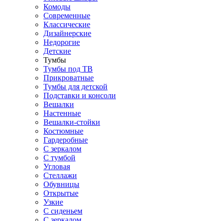
Комоды
Современные
Классические
Дизайнерские
Недорогие
Детские
Тумбы
Тумбы под ТВ
Прикроватные
Тумбы для детской
Подставки и консоли
Вешалки
Настенные
Вешалки-стойки
Костюмные
Гардеробные
С зеркалом
С тумбой
Угловая
Стеллажи
Обувницы
Открытые
Узкие
С сиденьем
С зеркалом