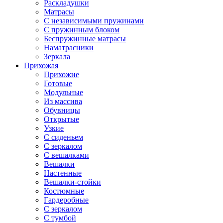
Раскладушки
Матрасы
С независимыми пружинами
С пружинным блоком
Беспружинные матрасы
Наматрасники
Зеркала
Прихожая
Прихожие
Готовые
Модульные
Из массива
Обувницы
Открытые
Узкие
С сиденьем
С зеркалом
С вешалками
Вешалки
Настенные
Вешалки-стойки
Костюмные
Гардеробные
С зеркалом
С тумбой