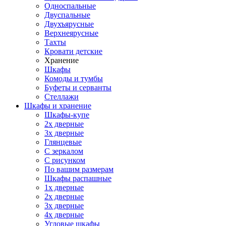
Односпальные
Двуспальные
Двухъярусные
Верхнеярусные
Тахты
Кровати детские
Хранение
Шкафы
Комоды и тумбы
Буфеты и серванты
Стеллажи
Шкафы
и хранение
Шкафы-купе
2х дверные
3х дверные
Глянцевые
С зеркалом
С рисунком
По вашим размерам
Шкафы распашные
1х дверные
2х дверные
3х дверные
4х дверные
Угловые шкафы