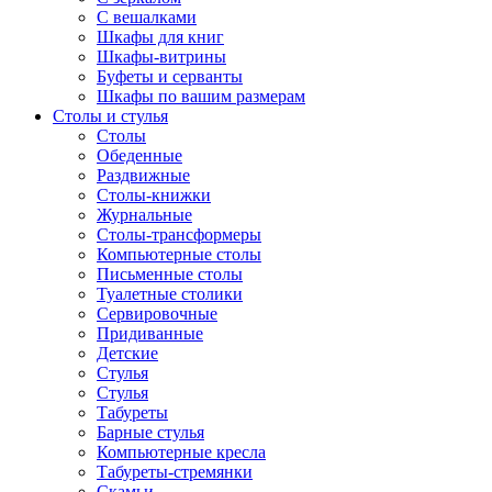
С вешалками
Шкафы для книг
Шкафы-витрины
Буфеты и серванты
Шкафы по вашим размерам
Столы и стулья
Столы
Обеденные
Раздвижные
Столы-книжки
Журнальные
Столы-трансформеры
Компьютерные столы
Письменные столы
Туалетные столики
Сервировочные
Придиванные
Детские
Стулья
Стулья
Табуреты
Барные стулья
Компьютерные кресла
Табуреты-стремянки
Скамьи